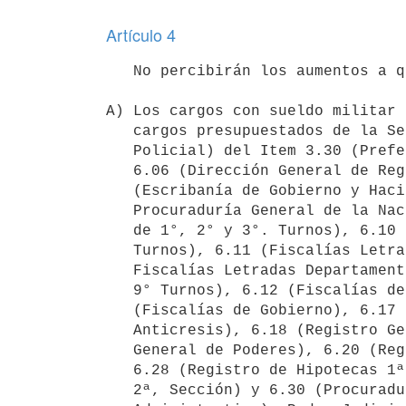
Artículo 4
   No percibirán los aumentos a que se refiere el artículo 2°:

A) Los cargos con sueldo militar 
   cargos presupuestados de la Sección Policía Marítima (Personal 

   Policial) del Item 3.30 (Prefectura General Marítima), de los Item 

   6.06 (Dirección General de Registro del Estado Civil); 6.07 

   (Escribanía de Gobierno y Hacienda), 6.08 (Fiscalía de Corte y 

   Procuraduría General de la Nación), 6.09 (Fiscalías de lo Civil 

   de 1°, 2° y 3°. Turnos), 6.10 (Fiscalías del Crimen de 1°, 2°, 3° y 4° 

   Turnos), 6.11 (Fiscalías Letradas Departamentales del Interior y 

   Fiscalías Letradas Departamentales de 1°, 2°, 3°, 4°, 5°, 6°, 7°, 8° y 

   9° Turnos), 6.12 (Fiscalías de Hacienda de 1° y 2° Turnos), 6.13 

   (Fiscalías de Gobierno), 6.17 (Registro General de Arrendamientos y 

   Anticresis), 6.18 (Registro General de Inhibiciones) 6.19 (Registro 

   General de Poderes), 6.20 (Registro de Traslaciones de Dominio), 

   6.28 (Registro de Hipotecas 1ª Sección), 6.29 (Registro de Hipotecas 

   2ª, Sección) y 6.30 (Procuraduría del Estado en lo Contencioso-
