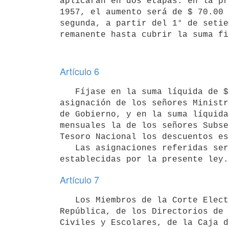
aplicarán en dos etapas: en la pr
1957, el aumento será de $ 70.00 
segunda, a partir del 1° de setie
remanente hasta cubrir la suma fi
Artículo 6
   Fíjase en la suma líquida de $ 2.000.00 (dos mil pesos) mensuales la 

asignación de los señores Ministr
de Gobierno, y en la suma líquida
mensuales la de los señores Subse
Tesoro Nacional los descuentos es
   Las asignaciones referidas serán sin perjuicio de las compensaciones 

establecidas por la presente ley.
Artículo 7
   Los Miembros de la Corte Electoral, del Tribunal de Cuentas de la 

República, de los Directorios de 
Civiles y Escolares, de la Caja d