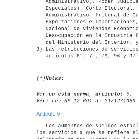
   Administrativo), Poder Judicial, Juzgados, Poder Judicial (Servicios 

   Especiales), Corte Electoral, Tribunal de lo Contencioso-

   Administrativo, Tribunal de Cuentas de la República, Contralor de 

   Exportaciones e Importaciones, Obras Sanitarias del Estado, Instituto 

   Nacional de Viviendas Económicas, Caja de Compensaciones por 

   Desocupación en la Industria Frigorífica y los de la Policía Ejecutiva 

   del Ministerio del Interior; y

B) Las retribuciones de servicios
(*)
Notas:
Ver en esta norma, artículo:
5
Ver:
 Ley Nº 12.691 de 31/12/1959 
Artículo 5
   Los aumentos de sueldos establecidos por esta ley en las planillas de 

los servicios a que se refiere el