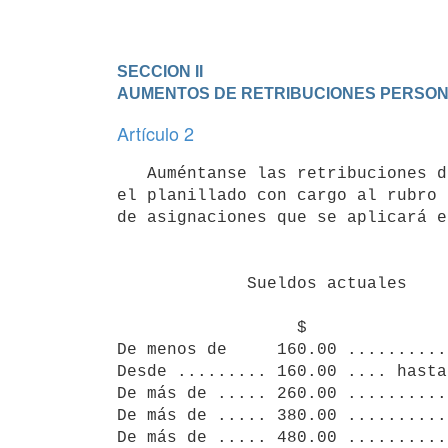
SECCION II 

AUMENTOS DE RETRIBUCIONES PERSO
Artículo 2
   Auméntanse las retribuciones de servicios personales establecidas en 

el planillado con cargo al rubro 
de asignaciones que se aplicará e
                                            Primer 
             Sueldos actuales               aumento          aumento

                  $                            $                $

De menos de     160.00 ..........
Desde ......... 160.00 .... hasta
De más de ..... 260.00 ..........
De más de ..... 380.00 ..........
De más de ..... 480.00 ..........