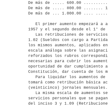
De más de ..... 600.00 ..........
De más de ..... 800.00 ........ 1
De más de ... 1.000.00 .... .....
   El primer aumento empezará a aplicarse a partir del 1° de febrero de 

1957 y el segundo desde el 1° de 
   Las retribuciones de servicios que se pagan con cargo a los rubros

1.02 (Sueldos con cargo a Partida
los mismos aumentos, aplicados en
escala análoga sobre las asignaci
reforzados los rubros correspondi
necesarias para cubrir los aument
oportunidad de dar cumplimiento a
Constitución, dar cuenta de los m
   Para liquidar los aumentos de las asignaciones de los jornaleros se 

tomará como retribución básica ac
(veinticinco) jornales mensuales.

   La misma escala de aumentos se aplicará a las retribuciones de 

servicios personales que se pagan