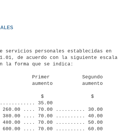
NALES
1.01, de acuerdo con la siguiente escala 

n la forma que se indica:

          Segundo

............ 35.00

 260.00 .... 70.00 .......... 30.00

 380.00 .... 70.00 .......... 40.00

 480.00 .... 70.00 .......... 50.00

 600.00 .... 70.00 .......... 60.00
