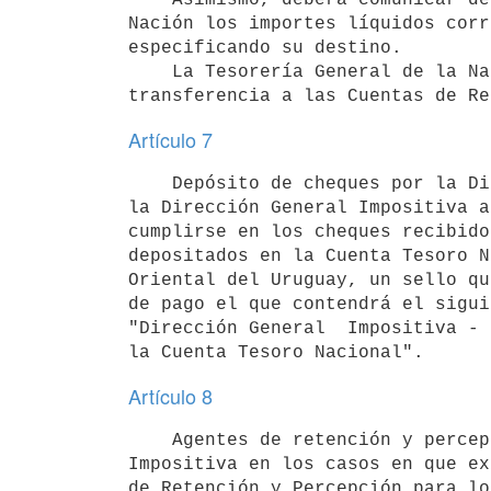
Nación los importes líquidos corr
especificando su destino.

    La Tesorería General de la Nación librará la respectiva orden de

Artículo 7
    Depósito de cheques por la Dirección General Impositiva.- Facúltase a

la Dirección General Impositiva a
cumplirse en los cheques recibido
depositados en la Cuenta Tesoro N
Oriental del Uruguay, un sello qu
de pago el que contendrá el sigui
"Dirección General  Impositiva - 
Artículo 8
    Agentes de retención y percepción.- Autorízase a la Dirección General

Impositiva en los casos en que ex
de Retención y Percepción para lo