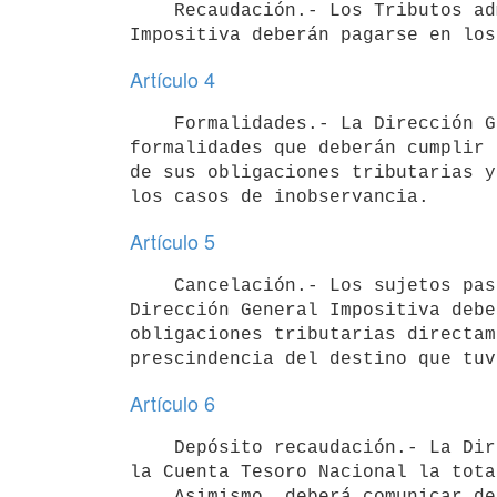
    Recaudación.- Los Tributos administrados por la Dirección General

Artículo 4
    Formalidades.- La Dirección General Impositiva establecerá las

formalidades que deberán cumplir 
de sus obligaciones tributarias y
Artículo 5
    Cancelación.- Los sujetos pasivos de los tributos recaudados por la

Dirección General Impositiva debe
obligaciones tributarias directam
Artículo 6
    Depósito recaudación.- La Dirección General Impositiva depositará en

la Cuenta Tesoro Nacional la tota
    Asimismo, deberá comunicar de inmediato a la Tesorería General de la
