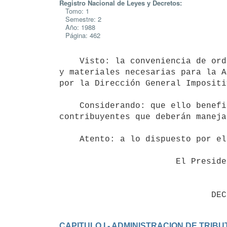
Registro Nacional de Leyes y Decretos:
Tomo: 1
Semestre: 2
Año: 1988
Página: 462
    Visto: la conveniencia de ordenar en un solo texto las normas formales

y materiales necesarias para la A
por la Dirección General Impositiv
    Considerando: que ello beneficia tanto a la Administración como a los

contribuyentes que deberán maneja
    Atento: a lo dispuesto por el artículo 3 del Código Tributario.

                       El Presidente de la República

CAPITULO I - ADMINISTRACION DE TRIB