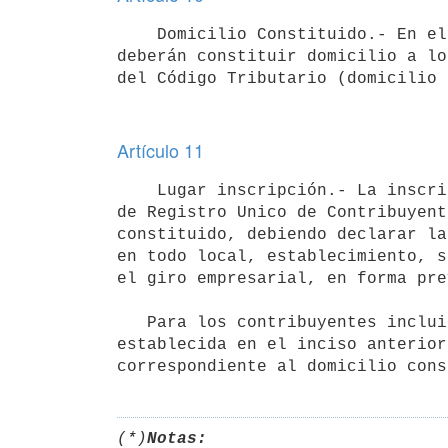
    Domicilio Constituido.- En el acto de inscribirse los contribuyentes

deberán constituir domicilio a lo
Artículo 11
    Lugar inscripción.- La inscripción deberá cumplirse en la Delegación

de Registro Unico de Contribuyent
constituido, debiendo declarar la
en todo local, establecimiento, s
el giro empresarial, en forma pre
   Para los contribuyentes incluidos en el régimen de "Empresa en el Día" no será de aplicación la limitación 
establecida en el inciso anterior
(*)
Notas: