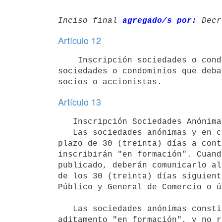
Inciso final 
agregado/s por:
 Decr
Artículo 12
    Inscripción sociedades o condominios.- Deberán también inscribirse las

sociedades o condominios que deba
Artículo 13
   Inscripción Sociedades Anónimas, en Comandita por Acciones y por Acciones Simplificadas.- (*)

   Las sociedades anónimas y en comandita por acciones dispondrán de un

plazo de 30 (treinta) días a cont
inscribirán "en formación". Cuand
publicado, deberán comunicarlo al
de los 30 (treinta) días siguient
Público y General de Comercio o ú
   Las sociedades anónimas constituidas por el régimen especial de "Empresa en el Día" se inscribirán sin el 
aditamento "en formación", y no r