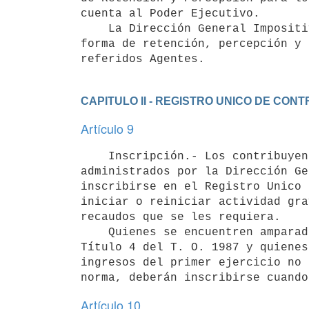
cuenta al Poder Ejecutivo.

    La Dirección General Impositiva deberá establecer en estos casos la

forma de retención, percepción y 
CAPITULO II - REGISTRO UNICO DE CO
Artículo 9
    Inscripción.- Los contribuyentes y responsables de tributos

administrados por la Dirección Ge
inscribirse en el Registro Unico 
iniciar o reiniciar actividad gra
recaudos que se les requiera.

    Quienes se encuentren amparados en el literal E) del artículo 21 del

Título 4 del T. O. 1987 y quienes
ingresos del primer ejercicio no 
Artículo 10