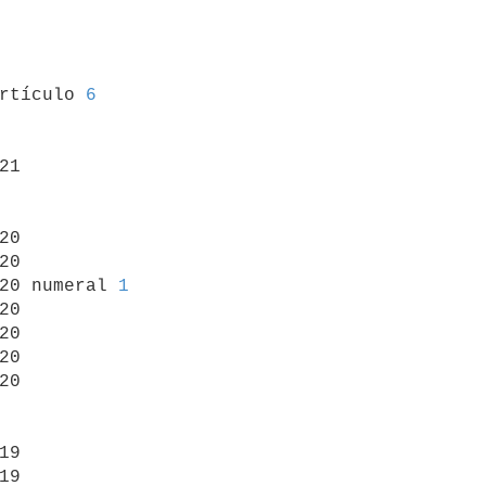
artículo 
6
21

20

20

20 numeral 
1
20

20

20

20

19

19
