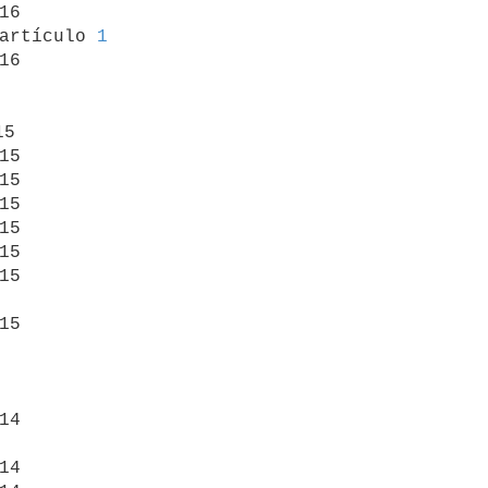
16

artículo 
1
16

5

15

15

15

15

15

15

15

14

14
