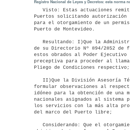
Registro Nacional de Leyes y Decretos: esta norma no
   Visto: Estas actuaciones remitidas por la Administración Nacional de

Puertos solicitando autorización 
para el otorgamiento de un permis
Puerto de Montevideo.

   Resultando: I)Que la Administración Nacional de Puertos por Resolución

de su Directorio Nº 894/2852 de f
estos obrados al Poder Ejecutivo 
preceptiva para proceder al llama
Pliego de Condiciones respectivo;

   II)Que la División Asesoría Técnica en Asuntos Portuarios manifestó no

formular observaciones al respect
idóneo para la obtención de una m
nacionales asignados al sistema p
los servicios con la más alta pro
del marco del Puerto libre;

   Considerando: Que el otorgamiento del permiso de referencia tiende al
