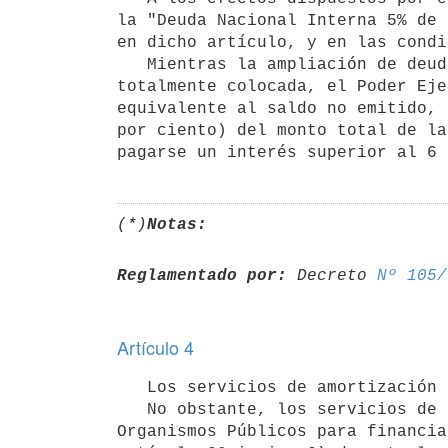
la "Deuda Nacional Interna 5% de 
en dicho artículo, y en las condi
   Mientras la ampliación de deuda cuya emisión se autoriza no esté 

totalmente colocada, el Poder Eje
equivalente al saldo no emitido, 
por ciento) del monto total de la
pagarse un interés superior al 6 
(*)
Notas:
Reglamentado por:
 Decreto 
Nº 105/
Artículo 4
   Los servicios de amortización e intereses de esta ampliación se atenderán con cargo a Rentas Generales.

   No obstante, los servicios de los títulos de deuda que correspondan a

Organismos Públicos para financia