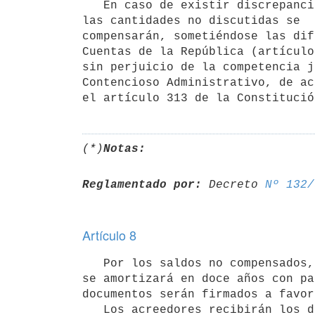
   En caso de existir discrepancias entre los distintos Organismos sobre los débitos o créditos respectivos 
las cantidades no discutidas se 

compensarán, sometiéndose las dif
Cuentas de la República (artículo
sin perjuicio de la competencia j
Contencioso Administrativo, de ac
el artículo 313 de la Constitució
(*)
Notas:
Reglamentado por:
 Decreto 
Nº 132/
Artículo 8
   Por los saldos no compensados, los deudores documentarán su deuda que

se amortizará en doce años con pa
documentos serán firmados a favor
   Los acreedores recibirán los documentos de crédito respectivos del
