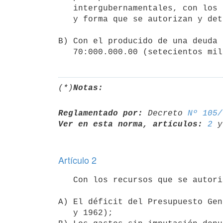
   intergubernamentales, con los recursos y en las condiciones de tiempo

   y forma que se autorizan y determinan por la presente ley;

B) Con el producido de una deuda 
   70:000.000.00 (setecientos m
(*)
Notas:
Reglamentado por:
 Decreto 
Nº 105/
Ver en esta norma, artículos:
2
 y
Artículo 2
   Con los recursos que se autorizan en el artículo anterior se cubrirán:

A) El déficit del Presupuesto Gen
   y 1962);
