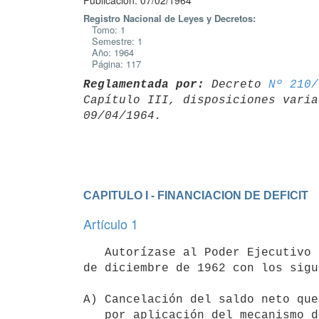
Publicación: 07/02/1964
Registro Nacional de Leyes y Decretos:
Tomo: 1
Semestre: 1
Año: 1964
Página: 117
Reglamentada por:
 Decreto 
Nº 210/
Capítulo III, disposiciones varia
CAPITULO I - FINANCIACION DE DEFICIT
Artículo 1
   Autorízase al Poder Ejecutivo para cubrir los déficit pendientes al 31

de diciembre de 1962 con los sigu
A) Cancelación del saldo neto que
   por aplicación del mecanismo de compensación de deudas    
