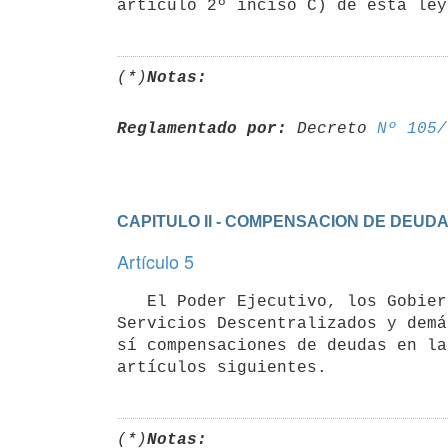
artículo 2º inciso C) de esta ley
(*)
Notas:
Reglamentado por:
 Decreto 
Nº 105/
CAPITULO II - COMPENSACION DE DEUD
Artículo 5
   El Poder Ejecutivo, los Gobiernos Departamentales, Entes Autónomos,

Servicios Descentralizados y demá
sí compensaciones de deudas en la
artículos siguientes.
(*)
Notas: