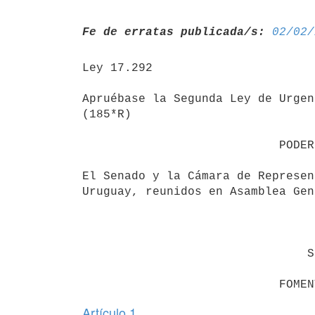
Fe de erratas publicada/s:
02/02/
Ley 17.292

Apruébase la Segunda Ley de Urgen
(185*R)

                            PODER LEGISLATIVO                             

El Senado y la Cámara de Represen
Uruguay, reunidos en Asamblea Gen
                                 DECRETAN                                 

                                SECCION I                                 

Artículo 1