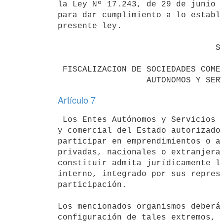
la Ley Nº 17.243, de 29 de junio 
para dar cumplimiento a lo establ
presente ley.

                                SECCION II                                

 FISCALIZACION DE SOCIEDADES COMERCIALES EN LAS QUE PARTICIPEN LOS ENTES  

Artículo 7
 Los Entes Autónomos y Servicios Descentralizados del dominio industrial 

y comercial del Estado autorizado
participar en emprendimientos o a
privadas, nacionales o extranjera
constituir admita jurídicamente l
interno, integrado por sus repres
participación.

Los mencionados organismos deberá
configuración de tales extremos, 