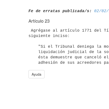
Fe de erratas publicada/s:
02/02/
Artículo 23
 Agrégase al artículo 1771 del Título XIX del Código de Comercio el 

siguiente inciso:

    "Si el Tribunal deniega la moratoria, decretará sin más trámite la 

    liquidación judicial de la sociedad anónima solicitante, salvo que

    ésta demuestre que canceló el pasivo personal concursal o logró la

Ayuda