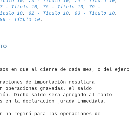
ítulo 10
, 
73 - Título 10
, 
74 - Título 10
7 - Título 10
, 
78 - Título 10
, 
79 - 

ítulo 10
, 
82 - Título 10
, 
83 - Título 10
86 - Título 10
STO
raciones de importación resultara

r operaciones gravadas, el saldo

ión. Dicho saldo será agregado al monto

s en la declaración jurada inmediata.

r no regirá para las operaciones de
