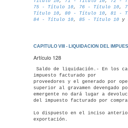
Título 10
, 
71 - Título 10
, 
72 - T
75 - Título 10
, 
76 - Título 10
, 
7
Título 10
, 
80 - Título 10
, 
81 - T
84 - Título 10
, 
85 - Título 10
 y 
CAPITULO VIII - LIQUIDACION DEL IMPUE
Artículo 128
 Saldo de liquidación.- En los casos en que al cierre de cada mes, o del ejercicio -según corresponda- el 
impuesto facturado por

proveedores y el generado por ope
superior al gravamen devengado po
emergente no dará lugar a devoluc
del impuesto facturado por compra
Lo dispuesto en el inciso anterio
exportación.
