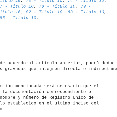
ítulo 10
, 
73 - Título 10
, 
74 - Título 10
7 - Título 10
, 
78 - Título 10
, 
79 - 

ítulo 10
, 
82 - Título 10
, 
83 - Título 10
86 - Título 10
s gravadas que integren directa o indirectame
cción mencionada será necesario que el

 la documentación correspondiente e

nombre y número de Registro Unico de

lo establecido en el último inciso del

. 
