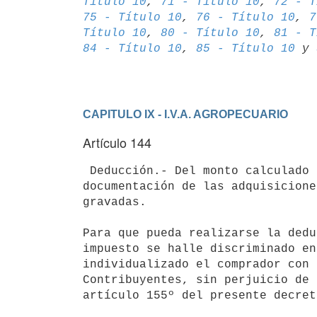
Título 10
, 
71 - Título 10
, 
72 - T
75 - Título 10
, 
76 - Título 10
, 
7
Título 10
, 
80 - Título 10
, 
81 - T
84 - Título 10
, 
85 - Título 10
 y 
CAPITULO IX - I.V.A. AGROPECUARIO
Artículo 144
 Deducción.- Del monto calculado de acuerdo al artículo anterior, podrá deducirse el impuesto incluido en la 
documentación de las adquisicione
gravadas.

Para que pueda realizarse la dedu
impuesto se halle discriminado en
individualizado el comprador con 
Contribuyentes, sin perjuicio de 
artículo 155º del presente decreto