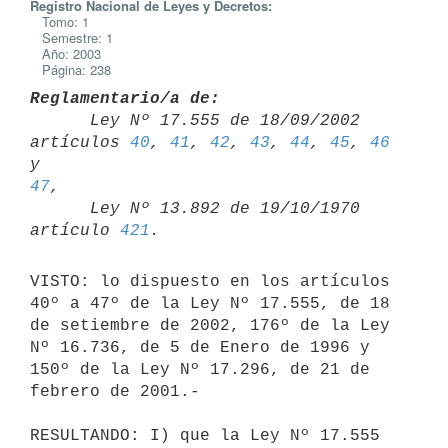
Registro Nacional de Leyes y Decretos:
Tomo: 1
Semestre: 1
Año: 2003
Página: 238
Reglamentario/a de:

      Ley Nº 17.555 de 18/09/2002 
artículos 
40
, 
41
, 
42
, 
43
, 
44
, 
45
, 
46
y 
47
,

      Ley Nº 13.892 de 19/10/1970 
artículo 
421
VISTO: lo dispuesto en los artículos 
40º a 47º de la Ley Nº 17.555, de 18 

de setiembre de 2002, 176º de la Ley 
Nº 16.736, de 5 de Enero de 1996 y 

150º de la Ley Nº 17.296, de 21 de 
febrero de 2001.-

RESULTANDO: I) que la Ley Nº 17.555 