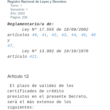
Registro Nacional de Leyes y Decretos:
Tomo: 1
Semestre: 1
Año: 2003
Página: 238
Reglamentario/a de:

      Ley Nº 17.555 de 18/09/2002 
artículos 
40
, 
41
, 
42
, 
43
, 
44
, 
45
, 
46
y 
47
,

      Ley Nº 13.892 de 19/10/1970 
artículo 
421
Artículo 12
 El plazo de validez de los 
certificados de crédito

previstos en el presente Decreto, 
será el más extenso de los 
siguientes:
