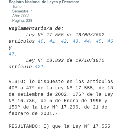
Registro Nacional de Leyes y Decretos:
Tomo: 1
Semestre: 1
Año: 2003
Página: 238
Reglamentario/a de:

      Ley Nº 17.555 de 18/09/2002 
artículos 
40
, 
41
, 
42
, 
43
, 
44
, 
45
, 
46
y 
47
,

      Ley Nº 13.892 de 19/10/1970 
artículo 
421
VISTO: lo dispuesto en los artículos 
40º a 47º de la Ley Nº 17.555, de 18 

de setiembre de 2002, 176º de la Ley 
Nº 16.736, de 5 de Enero de 1996 y 

150º de la Ley Nº 17.296, de 21 de 
febrero de 2001.-

RESULTANDO: I) que la Ley Nº 17.555 