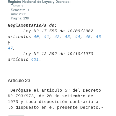
Registro Nacional de Leyes y Decretos:
Tomo: 1
Semestre: 1
Año: 2003
Página: 238
Reglamentario/a de:

      Ley Nº 17.555 de 18/09/2002 
artículos 
40
, 
41
, 
42
, 
43
, 
44
, 
45
, 
46
y 
47
,

      Ley Nº 13.892 de 19/10/1970 
artículo 
421
Artículo 23
 Derógase el artículo 5º del Decreto 
Nº 793/973, de 20 de setiembre de

1973 y toda disposición contraria a 