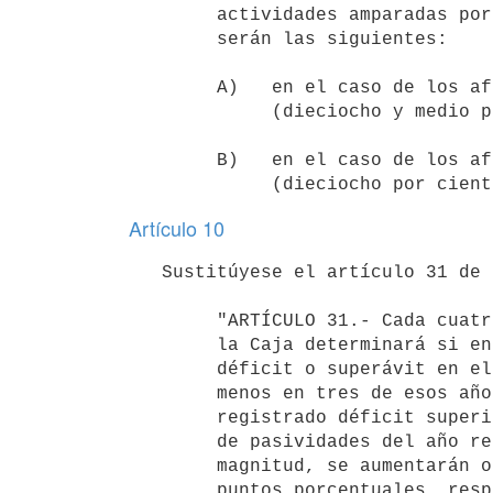
        actividades amparadas por la Caja Notarial de Seguridad Social,

        serán las siguientes:

        A)   en el caso de los afiliados escribanos activos, el 18,5%

             (dieciocho y medio por ciento);

        B)   en el caso de los afiliados empleados activos, el 18% 

Artículo 10
   Sustitúyese el artículo 31 de la Ley N° 17.437, de 20 de diciembre de 2001, por el siguiente:

        "ARTÍCULO 31.- Cada cuatro años a partir del 1° de enero de 2020,

        la Caja determinará si en cada uno de esos cuatro años hubo

        déficit o superávit en el resultado operativo. En caso de que, al

        menos en tres de esos años, consecutivos o no, se hubiere

        registrado déficit superior al 4% (cuatro por ciento) del monto

        de pasividades del año respectivo, o superávit de cualquier

        magnitud, se aumentarán o disminuirán en 0,5 (cero coma cinco)

        puntos porcentuales, respectivamente, las tasas a que refiere el
