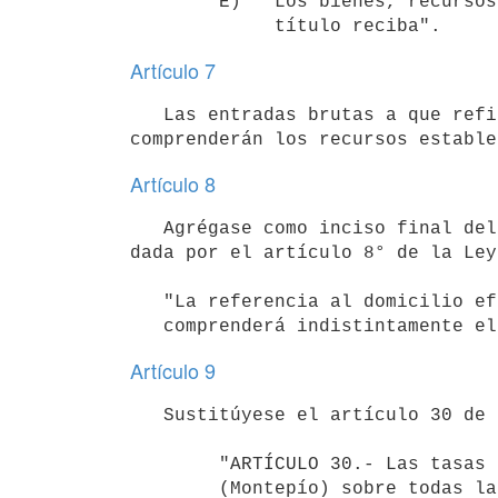
        E)   Los bienes, recursos y contribuciones que por cualquier 

Artículo 7
   Las entradas brutas a que refiere el artículo 25 de la Ley N° 17.437, de 20 de diciembre de 2001 no 
Artículo 8
   Agrégase como inciso final del artículo 28 de la Ley N° 17.437, de 20 de diciembre de 2001, en la redacción 
dada por el artículo 8° de la Ley
   "La referencia al domicilio efectuada en el inciso anterior,

Artículo 9
   Sustitúyese el artículo 30 de la Ley N° 17.437, de 20 de diciembre de 2001, por el siguiente:

        "ARTÍCULO 30.- Las tasas de aportación personal jubilatoria

        (Montepío) sobre todas las asignaciones computables en
