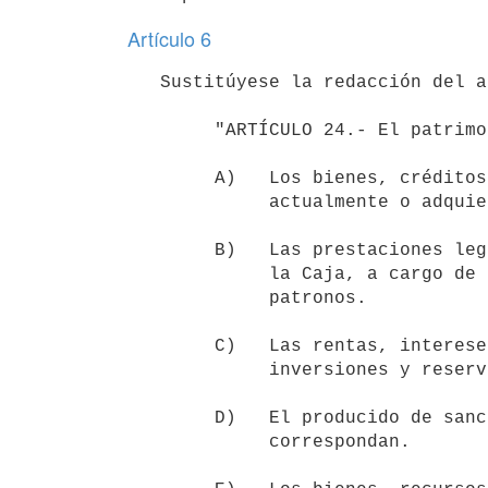
Artículo 6
   Sustitúyese la redacción del artículo 24 de la Ley N° 17.437, de 20 de diciembre de 2001, por la siguiente:

        "ARTÍCULO 24.- El patrimonio de la Caja se integra con:

        A)   Los bienes, créditos, derechos y acciones que posee 

             actualmente o adquiera en el futuro.

        B)   Las prestaciones legales de carácter pecuniario en favor de 

             la Caja, a cargo de los afiliados activos y pasivos, y 

             patronos.

        C)   Las rentas, intereses y beneficios de sus actividades,

             inversiones y reservas.

        D)   El producido de sanciones, multas, recargos e intereses que

             correspondan.
