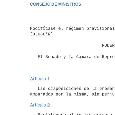
                                 Ley 19.826

Modifícase el régimen previsional
(3.666*R)

                            PODER LEGISLATIVO

   El Senado y la Cámara de Representantes de la República Oriental del Uruguay, reunidos en Asamblea General,

Artículo 1
   Las disposiciones de la presente ley se aplicarán a la Caja Notarial de Seguridad Social y a los colectivos 
Artículo 2
   Sustitúyese el inciso primero del artículo 14 de la Ley N° 17.437, de 20 de diciembre de 2001, por el 