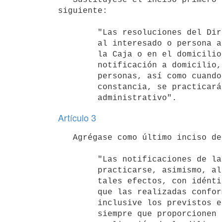
siguiente:

        "Las resoluciones del Directorio serán notificadas personalmente

        al interesado o persona autorizada por este, en las oficinas de

        la Caja o en el domicilio constituido o conocido. En los casos de

        notificación a domicilio, de no encontrarse ninguna de dichas

        personas, así como cuando estas se negaren a firmar la

        constancia, se practicará la notificación por cedulón

Artículo 3
   Agrégase como último inciso del artículo 14 de la Ley N° 17.437, de 20 de diciembre de 2001, el siguiente:

        "Las notificaciones de las resoluciones de la Caja podrán

        practicarse, asimismo, al domicilio electrónico constituido a

        tales efectos, con idéntica eficacia jurídica y valor probatorio

        que las realizadas conforme a lo previsto en el inciso primero,

        inclusive los previstos en el artículo 27 del Código Tributario,

        siempre que proporcionen seguridad en cuanto a la efectiva
