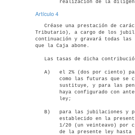
Artículo 4
   Créase una prestación de carácter pecuniario a favor de la Caja (inciso primero del artículo 1° del Código 
Tributario), a cargo de los jubil
continuación y gravará todas las 
que la Caja abone.

   Las tasas de dicha contribución serán:

   A)   el 2% (dos por ciento) para las jubilaciones, tanto las vigentes

        como las futuras que se concedan conforme al régimen que se

        sustituye, y para las pensiones de sobrevivencia cuya causal se

        haya configurado con anterioridad a la vigencia de la presente

        ley;

   B)   para las jubilaciones y pensiones concedidas conforme al régimen

        establecido en la presente ley, dicho porcentaje se abatirá en

        1/20 (un veinteavo) por cada año transcurrido desde la vigencia

        de la presente ley hasta la de la jubilación o pensión,
