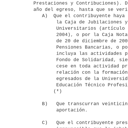
Prestaciones y Contribuciones). D
año del egreso, hasta que se veri
   A)  Que el contribuyente haya accedido a una jubilación servida por

        la Caja de Jubilaciones y Pensiones de Profesionales

        Universitarios (artículo 73 de la Ley N° 17.738, de 7 de enero de

        2004), o por la Caja Notarial (artículo 52 de la Ley N° 17.437,

        de 20 de diciembre de 2001), o por la Caja de Jubilaciones y

        Pensiones Bancarias, o por el Banco de Previsión Social que

        incluya las actividades profesionales que motivan aportes al

        Fondo de Solidaridad, siempre que en todos los casos anteriores

        cese en toda actividad profesional remunerada que tenga directa

        relación con la formación profesional o terciaria de los

        egresados de la Universidad de la República, del Consejo de

        Educación Técnico Profesional y de la Universidad Tecnológica.

       (*) 

   B)   Que transcurran veinticinco años desde el comienzo de la   

        aportación.

   C)   Que el contribuyente presente una enfermedad física o psíquica 
