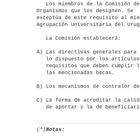
   Los miembros de la Comisión deberán tener, en forma previa a su   designación, un vínculo funcional con los 
Organismos que los designen. Se

exceptúa de este requisito al mie
Agrupación Universitaria del Urug
   La Comisión establecerá:

A) Las directivas generales para 
   lo dispuesto por los artículos 6° y 7° de la presente ley, y los

   requisitos que deben cumplir los postulantes para ser beneficiarios de

   las mencionadas becas.

B) Los mecanismos de contralor de
C) La forma de acreditar la calid
   de aportar y la de beneficia
(*)
Notas: