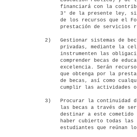
        financiará con la contribución especial regulada en el artículo

        3° de la presente ley, sin perjuicio de los legados, donaciones y

        de los recursos que el Fondo de Solidaridad obtenga por la

        prestación de servicios relacionados a su cometido.

   2)   Gestionar sistemas de becas de organismos públicos o entidades

        privadas, mediante la celebración de convenios en los que se

        instrumenten las obligaciones de cada parte, los que podrán

        comprender becas de educación terciaria o media y becas de

        excelencia. Serán recursos del Fondo de Solidaridad los ingresos

        que obtenga por la prestación de servicios de gestión de sistemas

        de becas, así como cualquier otro financiamiento que reciba por

        cumplir las actividades o programas de su competencia.

   3)   Procurar la continuidad de los estudios de los beneficiarios de

        las becas a través de servicios de apoyo y seguimiento, pudiendo

        destinar a este cometido los excedentes que resulten luego de

        haber cubierto todas las solicitudes de becas formuladas por los

        estudiantes que reúnan los requisitos para acceder al beneficio.
