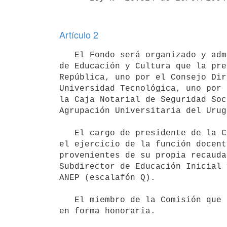
Artículo 2
   El Fondo será organizado y administrado por una Comisión integrada por ocho miembros: uno por el Ministerio 
de Educación y Cultura que la pre
República, uno por el Consejo Dir
Universidad Tecnológica, uno por 
la Caja Notarial de Seguridad Soc
Agrupación Universitaria del Urug
   El cargo de presidente de la Comisión será incompatible con cualquier   función pública retribuida, excepto 
el ejercicio de la función docent
provenientes de su propia recauda
Subdirector de Educación Inicial 
ANEP (escalafón Q).

   El miembro de la Comisión que sea designado por la Agrupación   Universitaria del Uruguay ejercerá su cargo 
en forma honoraria.
