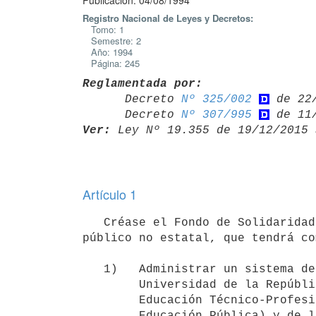
Publicación: 04/08/1994
Registro Nacional de Leyes y Decretos:
Tomo: 1
Semestre: 2
Año: 1994
Página: 245
Reglamentada por:

      Decreto 
Nº 325/002
 de 22/
      Decreto 
Nº 307/995
Ver:
 Ley Nº 19.355 de 19/12/2015 
Artículo 1
   Créase el Fondo de Solidaridad como persona jurídica de derecho

público no estatal, que tendrá co
   1)   Administrar un sistema de becas para estudiantes de la

        Universidad de la República, del nivel terciario del Consejo de

        Educación Técnico-Profesional (Administración Nacional de

        Educación Pública) y de la Universidad Tecnológica, el que se
