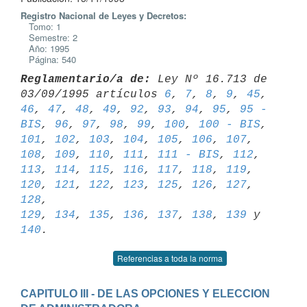
Registro Nacional de Leyes y Decretos:
Tomo: 1
Semestre: 2
Año: 1995
Página: 540
Reglamentario/a de:
 Ley Nº 16.713 de 
03/09/1995 artículos 
6
, 
7
, 
8
, 
9
, 
45
46
, 
47
, 
48
, 
49
, 
92
, 
93
, 
94
, 
95
, 
95 - 
BIS
, 
96
, 
97
, 
98
, 
99
, 
100
, 
100 - BIS
101
, 
102
, 
103
, 
104
, 
105
, 
106
, 
107
, 
108
, 
109
, 
110
, 
111
, 
111 - BIS
, 
112
, 
113
, 
114
, 
115
, 
116
, 
117
, 
118
, 
119
, 
120
, 
121
, 
122
, 
123
, 
125
, 
126
, 
127
, 
128
129
, 
134
, 
135
, 
136
, 
137
, 
138
, 
139
 y 
140
Referencias a toda la norma
CAPITULO III - DE LAS OPCIONES Y ELECCION 