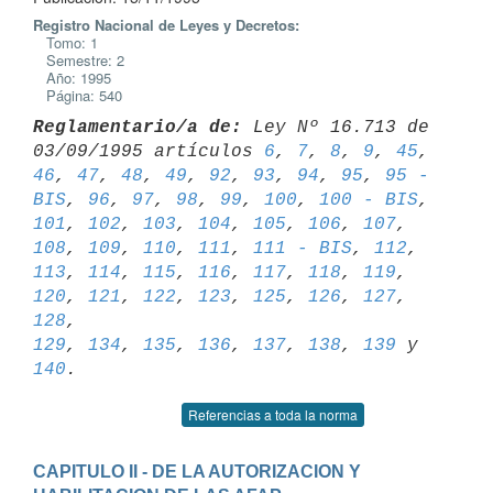
Registro Nacional de Leyes y Decretos:
Tomo: 1
Semestre: 2
Año: 1995
Página: 540
Reglamentario/a de:
 Ley Nº 16.713 de 
03/09/1995 artículos 
6
, 
7
, 
8
, 
9
, 
45
46
, 
47
, 
48
, 
49
, 
92
, 
93
, 
94
, 
95
, 
95 - 
BIS
, 
96
, 
97
, 
98
, 
99
, 
100
, 
100 - BIS
101
, 
102
, 
103
, 
104
, 
105
, 
106
, 
107
, 
108
, 
109
, 
110
, 
111
, 
111 - BIS
, 
112
, 
113
, 
114
, 
115
, 
116
, 
117
, 
118
, 
119
, 
120
, 
121
, 
122
, 
123
, 
125
, 
126
, 
127
, 
128
129
, 
134
, 
135
, 
136
, 
137
, 
138
, 
139
 y 
140
Referencias a toda la norma
CAPITULO II - DE LA AUTORIZACION Y 