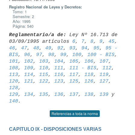
Registro Nacional de Leyes y Decretos:
Tomo: 1
Semestre: 2
Año: 1995
Página: 540
Reglamentario/a de:
 Ley Nº 16.713 de 
03/09/1995 artículos 
6
, 
7
, 
8
, 
9
, 
45
46
, 
47
, 
48
, 
49
, 
92
, 
93
, 
94
, 
95
, 
95 - 
BIS
, 
96
, 
97
, 
98
, 
99
, 
100
, 
100 - BIS
101
, 
102
, 
103
, 
104
, 
105
, 
106
, 
107
, 
108
, 
109
, 
110
, 
111
, 
111 - BIS
, 
112
, 
113
, 
114
, 
115
, 
116
, 
117
, 
118
, 
119
, 
120
, 
121
, 
122
, 
123
, 
125
, 
126
, 
127
, 
128
129
, 
134
, 
135
, 
136
, 
137
, 
138
, 
139
 y 
140
Referencias a toda la norma
CAPITULO IX - DISPOSICIONES VARIAS