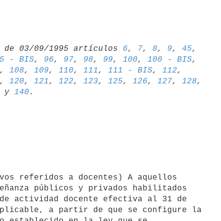
 de 03/09/1995 artículos 
6
, 
7
, 
8
, 
9
, 
45
5 - BIS
, 
96
, 
97
, 
98
, 
99
, 
100
, 
100 - BIS
, 
108
, 
109
, 
110
, 
111
, 
111 - BIS
, 
112
, 
, 
120
, 
121
, 
122
, 
123
, 
125
, 
126
, 
127
, 
128
 y 
140
eñanza públicos y privados habilitados

de actividad docente efectiva al 31 de

plicable, a partir de que se configure la

o establecido en la ley que se
