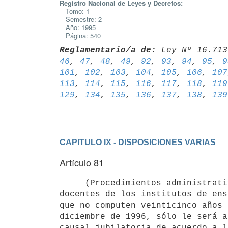
Registro Nacional de Leyes y Decretos:
Tomo: 1
Semestre: 2
Año: 1995
Página: 540
Reglamentario/a de:
 Ley Nº 16.713
46
, 
47
, 
48
, 
49
, 
92
, 
93
, 
94
, 
95
, 
9
101
, 
102
, 
103
, 
104
, 
105
, 
106
, 
107
113
, 
114
, 
115
, 
116
, 
117
, 
118
, 
119
129
, 
134
, 
135
, 
136
, 
137
, 
138
, 
139
CAPITULO IX - DISPOSICIONES VARIAS
Artículo 81
     (Procedimientos administrativos referidos a docentes) A aquellos

docentes de los institutos de ens
que no computen veinticinco años 
diciembre de 1996, sólo le será a
causal jubilatoria de acuerdo a l