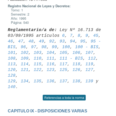
Registro Nacional de Leyes y Decretos:
Tomo: 1
Semestre: 2
Año: 1995
Página: 540
Reglamentario/a de:
 Ley Nº 16.713 de 
03/09/1995 artículos 
6
, 
7
, 
8
, 
9
, 
45
46
, 
47
, 
48
, 
49
, 
92
, 
93
, 
94
, 
95
, 
95 - 
BIS
, 
96
, 
97
, 
98
, 
99
, 
100
, 
100 - BIS
101
, 
102
, 
103
, 
104
, 
105
, 
106
, 
107
, 
108
, 
109
, 
110
, 
111
, 
111 - BIS
, 
112
, 
113
, 
114
, 
115
, 
116
, 
117
, 
118
, 
119
, 
120
, 
121
, 
122
, 
123
, 
125
, 
126
, 
127
, 
128
129
, 
134
, 
135
, 
136
, 
137
, 
138
, 
139
 y 
140
Referencias a toda la norma
CAPITULO IX - DISPOSICIONES VARIAS