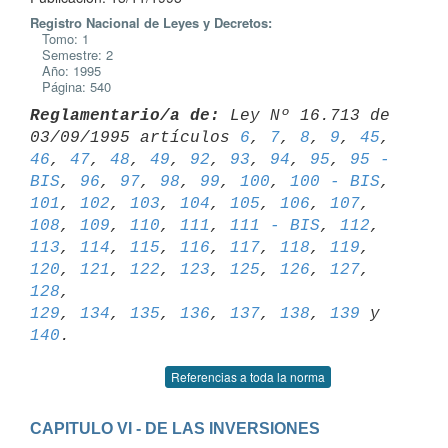
Registro Nacional de Leyes y Decretos:
Tomo: 1
Semestre: 2
Año: 1995
Página: 540
Reglamentario/a de:
 Ley Nº 16.713 de 
03/09/1995 artículos 
6
, 
7
, 
8
, 
9
, 
45
46
, 
47
, 
48
, 
49
, 
92
, 
93
, 
94
, 
95
, 
95 - 
BIS
, 
96
, 
97
, 
98
, 
99
, 
100
, 
100 - BIS
101
, 
102
, 
103
, 
104
, 
105
, 
106
, 
107
, 
108
, 
109
, 
110
, 
111
, 
111 - BIS
, 
112
, 
113
, 
114
, 
115
, 
116
, 
117
, 
118
, 
119
, 
120
, 
121
, 
122
, 
123
, 
125
, 
126
, 
127
, 
128
129
, 
134
, 
135
, 
136
, 
137
, 
138
, 
139
 y 
140
Referencias a toda la norma
CAPITULO VI - DE LAS INVERSIONES