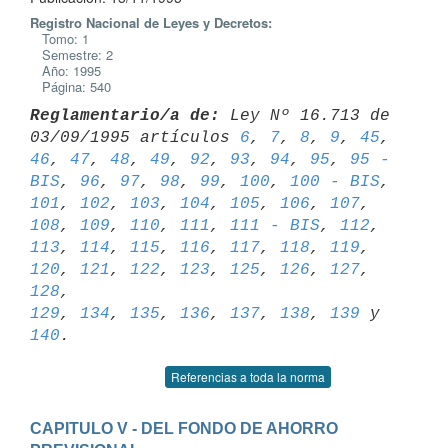
Registro Nacional de Leyes y Decretos:
Tomo: 1
Semestre: 2
Año: 1995
Página: 540
Reglamentario/a de:
 Ley Nº 16.713 de 
03/09/1995 artículos 
6
, 
7
, 
8
, 
9
, 
45
46
, 
47
, 
48
, 
49
, 
92
, 
93
, 
94
, 
95
, 
95 - 
BIS
, 
96
, 
97
, 
98
, 
99
, 
100
, 
100 - BIS
101
, 
102
, 
103
, 
104
, 
105
, 
106
, 
107
, 
108
, 
109
, 
110
, 
111
, 
111 - BIS
, 
112
, 
113
, 
114
, 
115
, 
116
, 
117
, 
118
, 
119
, 
120
, 
121
, 
122
, 
123
, 
125
, 
126
, 
127
, 
128
129
, 
134
, 
135
, 
136
, 
137
, 
138
, 
139
 y 
140
Referencias a toda la norma
CAPITULO V - DEL FONDO DE AHORRO 