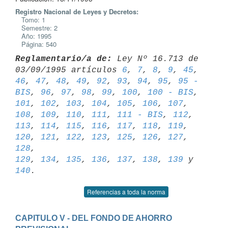
Registro Nacional de Leyes y Decretos:
Tomo: 1
Semestre: 2
Año: 1995
Página: 540
Reglamentario/a de:
 Ley Nº 16.713 de 
03/09/1995 artículos 
6
, 
7
, 
8
, 
9
, 
45
46
, 
47
, 
48
, 
49
, 
92
, 
93
, 
94
, 
95
, 
95 - 
BIS
, 
96
, 
97
, 
98
, 
99
, 
100
, 
100 - BIS
101
, 
102
, 
103
, 
104
, 
105
, 
106
, 
107
, 
108
, 
109
, 
110
, 
111
, 
111 - BIS
, 
112
, 
113
, 
114
, 
115
, 
116
, 
117
, 
118
, 
119
, 
120
, 
121
, 
122
, 
123
, 
125
, 
126
, 
127
, 
128
129
, 
134
, 
135
, 
136
, 
137
, 
138
, 
139
 y 
140
Referencias a toda la norma
CAPITULO V - DEL FONDO DE AHORRO 