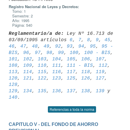
Registro Nacional de Leyes y Decretos:
Tomo: 1
Semestre: 2
Año: 1995
Página: 540
Reglamentario/a de:
 Ley Nº 16.713 de 
03/09/1995 artículos 
6
, 
7
, 
8
, 
9
, 
45
46
, 
47
, 
48
, 
49
, 
92
, 
93
, 
94
, 
95
, 
95 - 
BIS
, 
96
, 
97
, 
98
, 
99
, 
100
, 
100 - BIS
101
, 
102
, 
103
, 
104
, 
105
, 
106
, 
107
, 
108
, 
109
, 
110
, 
111
, 
111 - BIS
, 
112
, 
113
, 
114
, 
115
, 
116
, 
117
, 
118
, 
119
, 
120
, 
121
, 
122
, 
123
, 
125
, 
126
, 
127
, 
128
129
, 
134
, 
135
, 
136
, 
137
, 
138
, 
139
 y 
140
Referencias a toda la norma
CAPITULO V - DEL FONDO DE AHORRO 