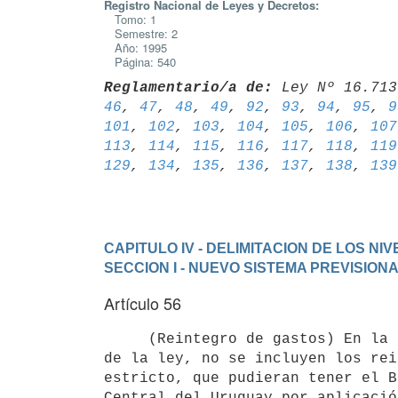
Registro Nacional de Leyes y Decretos:
Tomo: 1
Semestre: 2
Año: 1995
Página: 540
Reglamentario/a de:
 Ley Nº 16.713
46
, 
47
, 
48
, 
49
, 
92
, 
93
, 
94
, 
95
, 
9
101
, 
102
, 
103
, 
104
, 
105
, 
106
, 
107
113
, 
114
, 
115
, 
116
, 
117
, 
118
, 
119
129
, 
134
, 
135
, 
136
, 
137
, 
138
, 
139
CAPITULO IV - DELIMITACION DE LOS N
SECCION I - NUEVO SISTEMA PREVISION
Artículo 56
     (Reintegro de gastos) En la prohibición mencionada en el artículo 142

de la ley, no se incluyen los rei
estricto, que pudieran tener el B