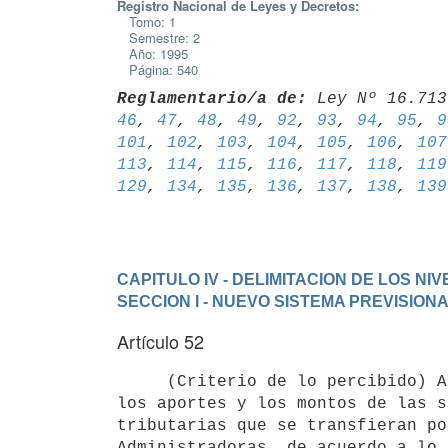
Registro Nacional de Leyes y Decretos:
Tomo: 1
Semestre: 2
Año: 1995
Página: 540
Reglamentario/a de:
 Ley Nº 16.713
46
, 
47
, 
48
, 
49
, 
92
, 
93
, 
94
, 
95
, 
9
101
, 
102
, 
103
, 
104
, 
105
, 
106
, 
107
113
, 
114
, 
115
, 
116
, 
117
, 
118
, 
119
129
, 
134
, 
135
, 
136
, 
137
, 
138
, 
139
CAPITULO IV - DELIMITACION DE LOS N
SECCION I - NUEVO SISTEMA PREVISION
Artículo 52
     (Criterio de lo percibido) A los efectos de la ley que se reglamenta,

los aportes y los montos de las s
tributarias que se transfieran po
Administradoras, de acuerdo a lo 