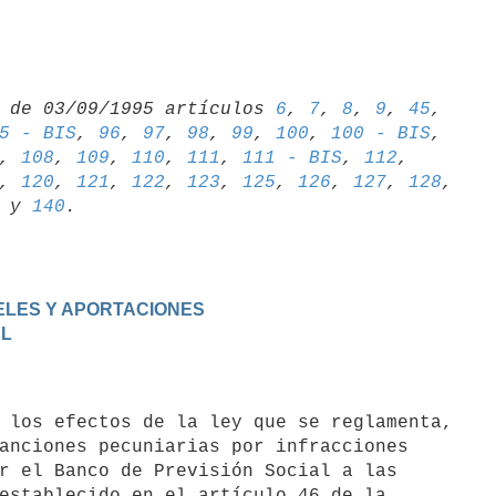
 de 03/09/1995 artículos 
6
, 
7
, 
8
, 
9
, 
45
5 - BIS
, 
96
, 
97
, 
98
, 
99
, 
100
, 
100 - BIS
, 
108
, 
109
, 
110
, 
111
, 
111 - BIS
, 
112
, 
, 
120
, 
121
, 
122
, 
123
, 
125
, 
126
, 
127
, 
128
 y 
140
IVELES Y APORTACIONES
AL
anciones pecuniarias por infracciones

r el Banco de Previsión Social a las

establecido en el artículo 46 de la
