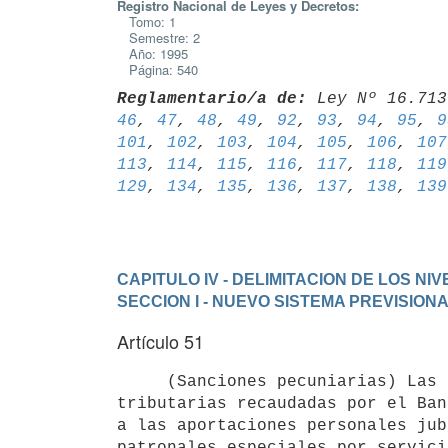
Registro Nacional de Leyes y Decretos:
Tomo: 1
Semestre: 2
Año: 1995
Página: 540
Reglamentario/a de:
 Ley Nº 16.713
46
, 
47
, 
48
, 
49
, 
92
, 
93
, 
94
, 
95
, 
9
101
, 
102
, 
103
, 
104
, 
105
, 
106
, 
107
113
, 
114
, 
115
, 
116
, 
117
, 
118
, 
119
129
, 
134
, 
135
, 
136
, 
137
, 
138
, 
139
CAPITULO IV - DELIMITACION DE LOS N
SECCION I - NUEVO SISTEMA PREVISION
Artículo 51
     (Sanciones pecuniarias) Las sanciones pecuniarias por infracciones

tributarias recaudadas por el Ban
a las aportaciones personales jub
patronales especiales por servici