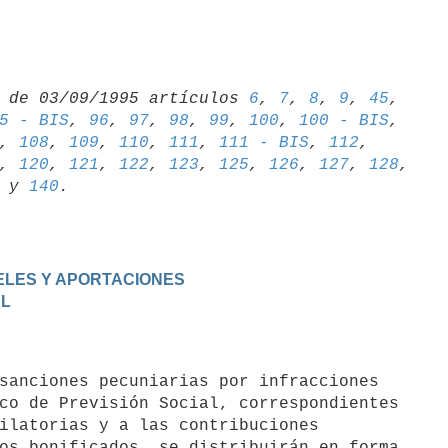
 de 03/09/1995 artículos 
6
, 
7
, 
8
, 
9
, 
45
5 - BIS
, 
96
, 
97
, 
98
, 
99
, 
100
, 
100 - BIS
, 
108
, 
109
, 
110
, 
111
, 
111 - BIS
, 
112
, 
, 
120
, 
121
, 
122
, 
123
, 
125
, 
126
, 
127
, 
128
 y 
140
IVELES Y APORTACIONES
AL
co de Previsión Social, correspondientes

ilatorias y a las contribuciones

os bonificados, se distribuirán en forma
