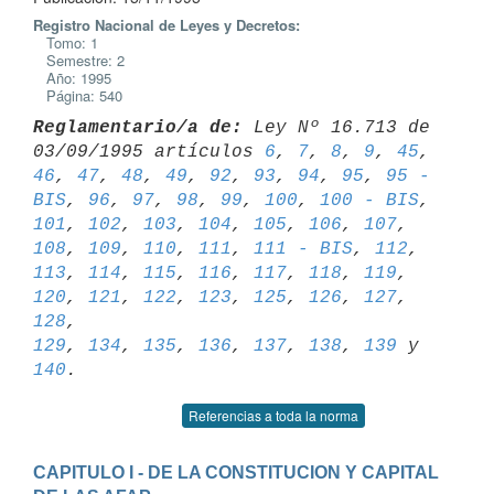
Registro Nacional de Leyes y Decretos:
Tomo: 1
Semestre: 2
Año: 1995
Página: 540
Reglamentario/a de:
 Ley Nº 16.713 de 
03/09/1995 artículos 
6
, 
7
, 
8
, 
9
, 
45
46
, 
47
, 
48
, 
49
, 
92
, 
93
, 
94
, 
95
, 
95 - 
BIS
, 
96
, 
97
, 
98
, 
99
, 
100
, 
100 - BIS
101
, 
102
, 
103
, 
104
, 
105
, 
106
, 
107
, 
108
, 
109
, 
110
, 
111
, 
111 - BIS
, 
112
, 
113
, 
114
, 
115
, 
116
, 
117
, 
118
, 
119
, 
120
, 
121
, 
122
, 
123
, 
125
, 
126
, 
127
, 
128
129
, 
134
, 
135
, 
136
, 
137
, 
138
, 
139
 y 
140
Referencias a toda la norma
CAPITULO I - DE LA CONSTITUCION Y CAPITAL 