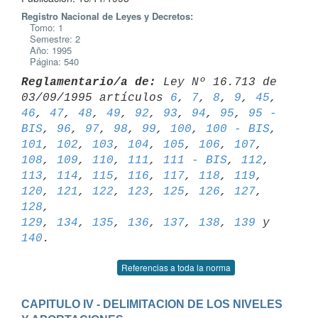
Registro Nacional de Leyes y Decretos:
Tomo: 1
Semestre: 2
Año: 1995
Página: 540
Reglamentario/a de:
 Ley Nº 16.713 de 
03/09/1995 artículos 
6
, 
7
, 
8
, 
9
, 
45
46
, 
47
, 
48
, 
49
, 
92
, 
93
, 
94
, 
95
, 
95 - 
BIS
, 
96
, 
97
, 
98
, 
99
, 
100
, 
100 - BIS
101
, 
102
, 
103
, 
104
, 
105
, 
106
, 
107
, 
108
, 
109
, 
110
, 
111
, 
111 - BIS
, 
112
, 
113
, 
114
, 
115
, 
116
, 
117
, 
118
, 
119
, 
120
, 
121
, 
122
, 
123
, 
125
, 
126
, 
127
, 
128
129
, 
134
, 
135
, 
136
, 
137
, 
138
, 
139
 y 
140
Referencias a toda la norma
CAPITULO IV - DELIMITACION DE LOS NIVELES 