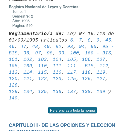
Registro Nacional de Leyes y Decretos:
Tomo: 1
Semestre: 2
Año: 1995
Página: 540
Reglamentario/a de:
 Ley Nº 16.713 de 
03/09/1995 artículos 
6
, 
7
, 
8
, 
9
, 
45
46
, 
47
, 
48
, 
49
, 
92
, 
93
, 
94
, 
95
, 
95 - 
BIS
, 
96
, 
97
, 
98
, 
99
, 
100
, 
100 - BIS
101
, 
102
, 
103
, 
104
, 
105
, 
106
, 
107
, 
108
, 
109
, 
110
, 
111
, 
111 - BIS
, 
112
, 
113
, 
114
, 
115
, 
116
, 
117
, 
118
, 
119
, 
120
, 
121
, 
122
, 
123
, 
125
, 
126
, 
127
, 
128
129
, 
134
, 
135
, 
136
, 
137
, 
138
, 
139
 y 
140
Referencias a toda la norma
CAPITULO III - DE LAS OPCIONES Y ELECCION 