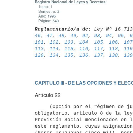
Registro Nacional de Leyes y Decretos:
Tomo: 1
Semestre: 2
Año: 1995
Página: 540
Reglamentario/a de:
 Ley Nº 16.713
46
, 
47
, 
48
, 
49
, 
92
, 
93
, 
94
, 
95
, 
9
101
, 
102
, 
103
, 
104
, 
105
, 
106
, 
107
113
, 
114
, 
115
, 
116
, 
117
, 
118
, 
119
129
, 
134
, 
135
, 
136
, 
137
, 
138
, 
139
CAPITULO III - DE LAS OPCIONES Y EL
Artículo 22
     (Opción por el régimen de jubilación por ahorro individual

obligatorio, artículo 8 de la ley
Previsión Social mencionados en l
este reglamento, cuyas asignacion
(Pesos Uruguayos cinco mil), podr