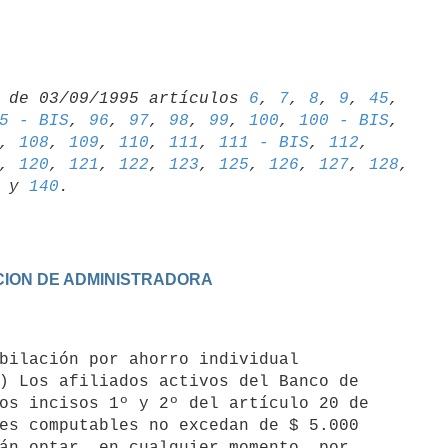
 de 03/09/1995 artículos 
6
, 
7
, 
8
, 
9
, 
45
5 - BIS
, 
96
, 
97
, 
98
, 
99
, 
100
, 
100 - BIS
, 
108
, 
109
, 
110
, 
111
, 
111 - BIS
, 
112
, 
, 
120
, 
121
, 
122
, 
123
, 
125
, 
126
, 
127
, 
128
 y 
140
ECCION DE ADMINISTRADORA
) Los afiliados activos del Banco de

os incisos 1º y 2º del artículo 20 de

es computables no excedan de $ 5.000

án optar, en cualquier momento, por
