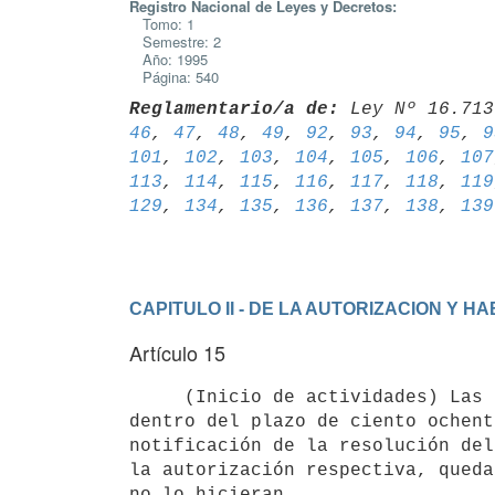
Registro Nacional de Leyes y Decretos:
Tomo: 1
Semestre: 2
Año: 1995
Página: 540
Reglamentario/a de:
 Ley Nº 16.713
46
, 
47
, 
48
, 
49
, 
92
, 
93
, 
94
, 
95
, 
9
101
, 
102
, 
103
, 
104
, 
105
, 
106
, 
107
113
, 
114
, 
115
, 
116
, 
117
, 
118
, 
119
129
, 
134
, 
135
, 
136
, 
137
, 
138
, 
139
CAPITULO II - DE LA AUTORIZACION Y H
Artículo 15
     (Inicio de actividades) Las empresas deberán iniciar sus actividades

dentro del plazo de ciento ochent
notificación de la resolución del
la autorización respectiva, queda