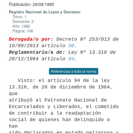
Publicación: 29/08/1985
Registro Nacional de Leyes y Decretos:
Tomo: 1
Semestre: 2
Año: 1985
Página: 108
Derogada/o por:
 Decreto Nº 253/013 de 
16/08/2013 artículo 
30
Reglamentario/a de:
 Ley Nº 13.318 de 
28/12/1964 artículo 
94
Referencias a toda la norma
   Visto: el artículo 94 de la ley 
13.318, de 28 de diciembre de 1964, 
que

atribuyó al Patronato Nacional de 
Encarcelados y Liberados, el cometido

de contribuir a la readaptación 
social de quienes han delinquido o 
han

sido declarados en estado peligroso y 