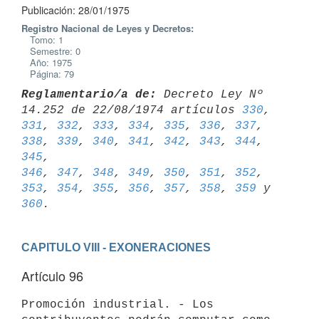
Publicación: 28/01/1975
Registro Nacional de Leyes y Decretos:
Tomo: 1
Semestre: 0
Año: 1975
Página: 79
Reglamentario/a de:
 Decreto Ley Nº 
14.252 de 22/08/1974 artículos 
330
, 
331
, 
332
, 
333
, 
334
, 
335
, 
336
, 
337
, 
338
, 
339
, 
340
, 
341
, 
342
, 
343
, 
344
, 
345
346
, 
347
, 
348
, 
349
, 
350
, 
351
, 
352
, 
353
, 
354
, 
355
, 
356
, 
357
, 
358
, 
359
 y 
360
CAPITULO VIII - EXONERACIONES
Artículo 96
Promoción industrial. - Los 