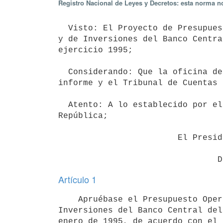
Registro Nacional de Leyes y Decretos: esta norma no
  Visto: El Proyecto de Presupuesto Operativo, de Operaciones Financieras

y de Inversiones del Banco Centra
ejercicio 1995;

  Considerando: Que la oficina de Planeamiento y Presupuesto ha emitido su

informe y el Tribunal de Cuentas 
  Atento: A lo establecido por el artículo 221 de la Constitución de la

República;

                        El Presidente de la República

Artículo 1
    Apruébase el Presupuesto Operativo, de Operaciones Financieras y de

Inversiones del Banco Central del
enero de 1995, de acuerdo con el 