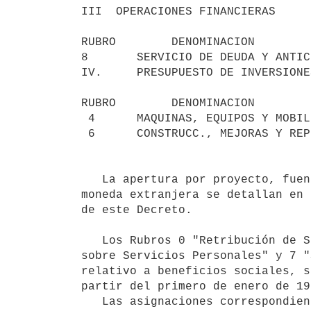
III  OPERACIONES FINANCIERAS     
RUBRO        DENOMINACION        
8       SERVICIO DE DEUDA Y ANTIC
IV.     PRESUPUESTO DE INVERSIONE
RUBRO        DENOMINACION        
 4      MAQUINAS, EQUIPOS Y MOBIL. NUEVOS                  8:414.580

 6      CONSTRUCC., MEJORAS Y REP. EXTR.                   4:401.690

   La apertura por proyecto, fuente de financiamiento y las partidas en

moneda extranjera se detallan en 
de este Decreto. 

   Los Rubros 0 "Retribución de Servicios Personales", 1 "Cargas Legales

sobre Servicios Personales" y 7 "
relativo a beneficios sociales, s
partir del primero de enero de 199
   Las asignaciones correspondientes al componente en moneda extranjera
