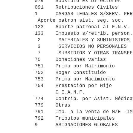
079    Subsidio Ex Directores    
091    Retribuciones Civiles     
1      CARGAS LEGALES S/SERV. PER
 Aporte patron sist. seg. soc.          41:387.061

123    Aporte patronal al F.N.V. 
133    Impuesto s/retrib. person.
 2      MATERIALES Y SUMINISTROS                          22:742.500

 3      SERVICIOS NO PERSONALES                           59:545.250

 7      SUBSIDIOS Y OTRAS TRANSFERENCIAS                  35:160.194

70     Donaciones varias         
751    Prima por Matrimonio      
752    Hogar Constituido         
753    Prima por Nacimiento      
754    Prestación por Hijo       
       C.E.A.N.F.                                    120

774    Contrib. por Asist. Médica
779    Otras                     
791    Imp. a la venta de M/E -IM
792    Tributos municipales      
9      ASIGNACIONES GLOBALES     