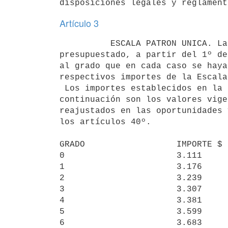
disposiciones legales y reglament
Artículo 3
          ESCALA PATRON UNICA. La remuneración del personal

presupuestado, a partir del 1º de
al grado que en cada caso se haya
respectivos importes de la Escala
 Los importes establecidos en la Escala Patrón Unica que se consigna a

continuación son los valores vige
reajustados en las oportunidades 
los artículos 40º.

GRADO                  IMPORTE $

0                      3.111

1                      3.176

2                      3.239

3                      3.307

4                      3.381

5                      3.599

6                      3.683
