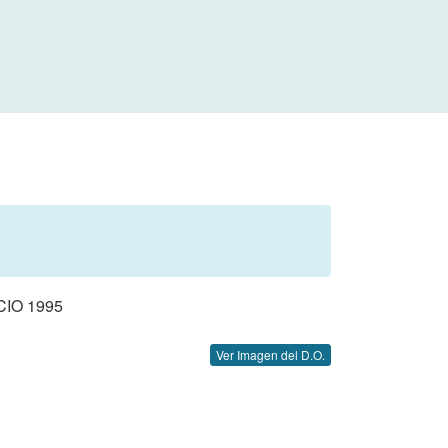
IO 1995
Ver Imagen del D.O.