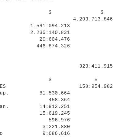
    $                $

                        4.293:713.846

                          323:411.915

                $              $

ES                        158:954.982

up.          81:530.664

an.          14:812.251

             15:619.245

                596.976

              3:221.880

o             9:686.616
