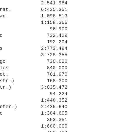
              2:541.984

rat.          6:435.351

an.           1:098.513

              1:158.366

                 96.900

o               732.429

                192.204

s             2:773.494

              3:728.355

go              730.020

les             840.000

ct.             761.970

str.)           168.300

tr.)          3:035.472

                 94.224

              1:448.352

nter.)        2:435.640

o             1:384.605

                363.351

              1:680.000
