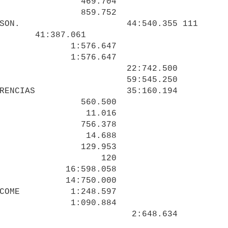
                469.704

                859.752

SON.                     44:540.355 111

              1:576.647

              1:576.647

                560.500

                 11.016

                756.378

                 14.688

                129.953

             16:598.058

             14:750.000

COME          1:248.597

              1:090.884

                          2:648.634
