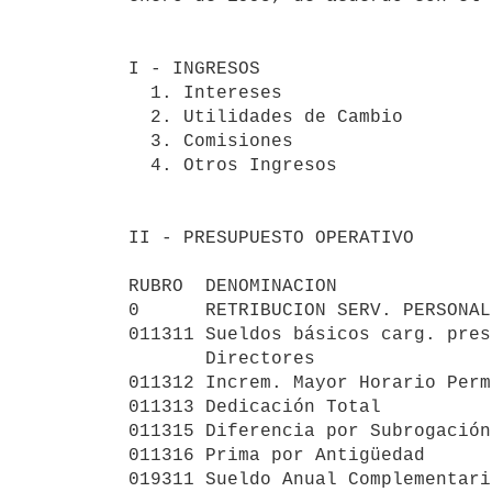
                                             
I - INGRESOS                     
  1. Intereses                             1.591:094.213

  2. Utilidades de Cambio                  2.235:140.831

  3. Comisiones                               20:604.476

  4. Otros Ingresos                          446:874.326

II - PRESUPUESTO OPERATIVO       
RUBRO  DENOMINACION              
0      RETRIBUCION SERV. PERSONAL
011311 Sueldos básicos carg. pres
       Directores                                458.364

011312 Increm. Mayor Horario Perm
011313 Dedicación Total          
011315 Diferencia por Subrogación
011316 Prima por Antigüedad      
019311 Sueldo Anual Complementari