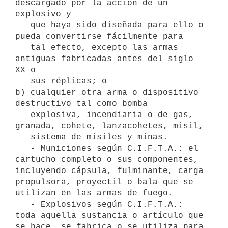
descargado por la acción de un 
explosivo y

   que haya sido diseñada para ello o 
pueda convertirse fácilmente para

   tal efecto, excepto las armas 
antiguas fabricadas antes del siglo 
XX o

   sus réplicas; o

b) cualquier otra arma o dispositivo 
destructivo tal como bomba

   explosiva, incendiaria o de gas, 
granada, cohete, lanzacohetes, misil,

   sistema de misiles y minas.

   - Municiones según C.I.F.T.A.: el 
cartucho completo o sus componentes, 
incluyendo cápsula, fulminante, carga 
propulsora, proyectil o bala que se 
utilizan en las armas de fuego.

   - Explosivos según C.I.F.T.A.: 
toda aquella sustancia o artículo que 
se hace, se fabrica o se utiliza para 