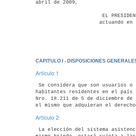
abril de 2009,

                      EL PRESIDENTE DE LA REPUBLICA

                     actuando en Consejo de Ministros

                                 DECRETA:

CAPITULO I - DISPOSICIONES GENERALE
Artículo 1
 Se considera que son usuarios o pacientes de servicios de salud tanto los

habitantes residentes en el país 
Nro. 18.211 de 5 de diciembre de 
Artículo 2
 La elección del sistema asistencial y el acceso a los servicios que el
