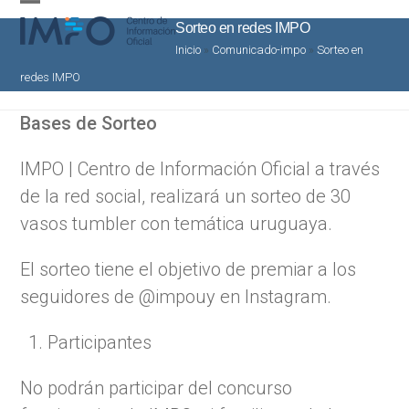
Skip
Open
Close
Sorteo en redes IMPO
to
mobile
mobile
Inicio
»
Comunicado-impo
»
Sorteo en
content
menu
menu
redes IMPO
Bases de Sorteo
IMPO | Centro de Información Oficial a través
de la red social, realizará un sorteo de 30
vasos tumbler con temática uruguaya.
El sorteo tiene el objetivo de premiar a los
seguidores de @impouy en Instagram.
Participantes
No podrán participar del concurso