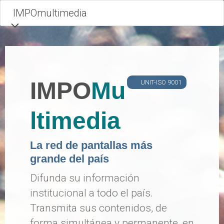
Skip
to
content
IMPO
Mu
UNIT-ISO 9001
ltimedia
La red de pantallas más
grande del país
Difunda su información
institucional a todo el país.
Transmita sus contenidos, de
forma simultánea y permanente, en