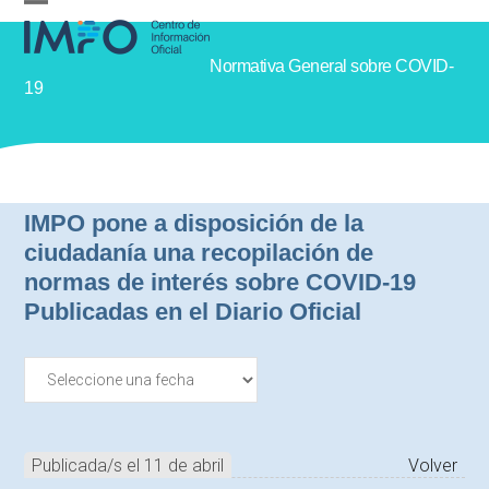
Skip
Open
Close
to
mobile
mobile
Normativa General sobre COVID-
content
menu
menu
19
IMPO pone a disposición de la
ciudadanía una recopilación de
normas de interés sobre COVID-19
Publicadas en el Diario Oficial
Publicada/s el 11 de abril
Volver