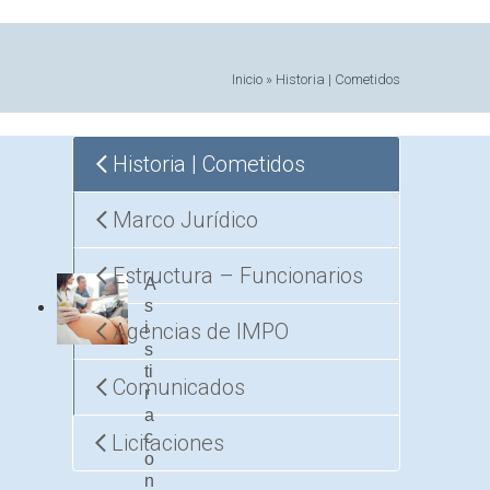
Inicio
»
Historia | Cometidos
Historia | Cometidos
Marco Jurídico
Estructura – Funcionarios
A
s
Agencias de IMPO
i
s
ti
Comunicados
r
a
c
Licitaciones
o
n