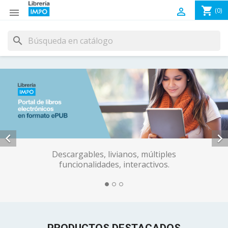
shopping_cart

(0)

search


Descargables, livianos, múltiples
funcionalidades, interactivos.
PRODUCTOS DESTACADOS