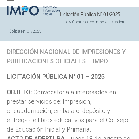
Skip
Open
Close
to
Licitación Pública Nº 01/2025
mobile
mobile
content
Inicio
»
Comunicado-impo
»
Licitación
menu
menu
Pública Nº 01/2025
DIRECCIÓN NACIONAL DE IMPRESIONES Y
PUBLICACIONES OFICIALES – IMPO
LICITACIÓN PÚBLICA N° 01 – 2025
OBJETO:
Convocatoria a interesados en
prestar servicios de: Impresión,
encuadernación, embalaje, depósito y
entrega de libros educativos para el Consejo
de Educación Inicial y Primaria.
ACTO DE APERTURA
: Lunes 18 de Agosto de