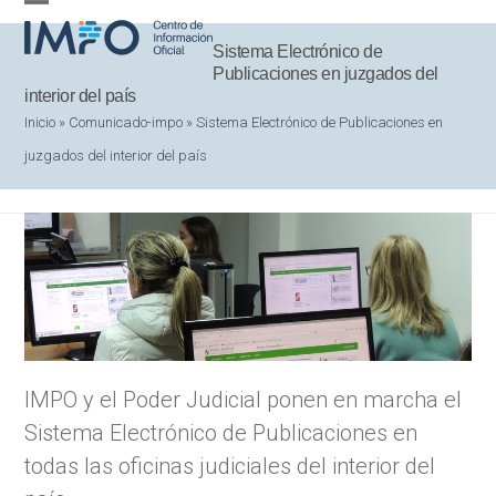
Skip
Open
Close
to
Sistema Electrónico de
mobile
mobile
Publicaciones en juzgados del
content
menu
menu
interior del país
Inicio
»
Comunicado-impo
»
Sistema Electrónico de Publicaciones en
juzgados del interior del país
IMPO y el Poder Judicial ponen en marcha el
Sistema Electrónico de Publicaciones en
todas las oficinas judiciales del interior del