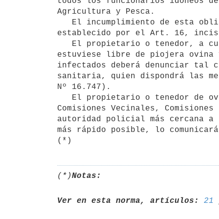
todos los funcionarios idóneos de
Agricultura y Pesca.

   El incumplimiento de esta obligación será sancionado de acuerdo a lo

establecido por el Art. 16, incis
   El propietario o tenedor, a cualquier título, de un establecimiento que

estuviese libre de piojera ovina 
infectados deberá denunciar tal c
sanitaria, quien dispondrá las me
Nº 16.747).

   El propietario o tenedor de ovinos podrá radicar la denuncia ante

Comisiones Vecinales, Comisiones 
autoridad policial más cercana a 
más rápido posible, lo comunicará
(*)
Notas:
Ver en esta norma, artículos:
21
 