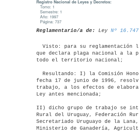
Registro Nacional de Leyes y Decretos:
Tomo: 1
Semestre: 1
Año: 1997
Página: 737
Reglamentario/a de:
 Ley 
Nº 16.747
  Visto: para su reglamentación la ley Nº 16.747, de 24 de mayo de 1996,

que declara plaga nacional a la p
todo el territorio nacional;

  Resultando: I) la Comisión Honoraria de Salud Animal (CO.NA.H.S.A.), con

fecha 17 de junio de 1996, resolv
trabajo, a los efectos de elabora
Ley antes mencionada;

II) dicho grupo de trabajo se int
Rural del Uruguay, Federación Rur
Secretariado Uruguayo de la Lana,
Ministerio de Ganadería, Agricult