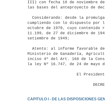
III) con fecha 18 de noviembre de
las bases del anteproyecto de dec
  Considerando: desde la promulgación de la ley que reglamenta, se viene

cumpliendo con lo dispuesto por l
octubre de 1970, cuyo contenido r
11.199, de 27 de diciembre de 194
setiembre de 1949;

  Atento: al informe favorable de la Dirección de Servicios Jurídicos del

Ministerio de Ganadería, Agricult
inciso 4º del Art. 168 de la Cons
la ley Nº 16.747, de 24 de mayo d
                     El Presidente de la República

CAPITULO I - DE LAS DISPOSICIONES G