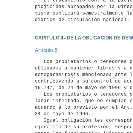
   El tratamiento contra la piojera ovina, se realizará con los productos

piojicidas aprobados por la Direc
misma publicará semestralmente la
CAPITULO II - DE LA OBLIGACION DE DE
Artículo 5
   Los propietarios o tenedores de ovinos a cualquier título están

obligados a mantener libres y a d
ectoparasitosis mencionada ante l
contribuyendo a su control de acu
16.747, de 24 de mayo de 1996 y d
   Los propietarios o tenedores de ovinos a cualquier título, de hacienda

lanar infectada, que no cumplan c
acuerdo a lo previsto por el Art.
24 de mayo de 1996.

   Igual obligación les corresponde a los veterinarios que, en el

ejercicio de su profesión, sospec