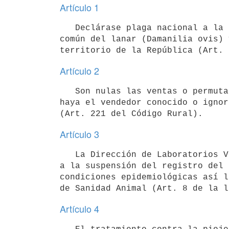
Artículo 1
   Declárase plaga nacional a la piojera ovina, producida por el piojo

común del lanar (Damanilia ovis) 
Artículo 2
   Son nulas las ventas o permutas de ovinos atacados de piojera ovina,

haya el vendedor conocido o ignor
Artículo 3
   La Dirección de Laboratorios Veterinarios "Miguel C. Rubino" procederá

a la suspensión del registro del 
condiciones epidemiológicas así l
Artículo 4