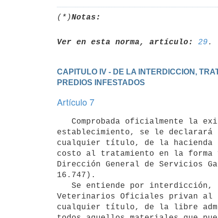
(*)
Notas:
Ver en esta norma, artículo:
29
CAPITULO IV - DE LA INTERDICCION, TR
PREDIOS INFESTADOS
Artículo 7
   Comprobada oficialmente la existencia de piojera ovina en un

establecimiento, se le declarará 
cualquier título, de la hacienda 
costo al tratamiento en la forma 
Dirección General de Servicios Ga
16.747).

   Se entiende por interdicción, la acción legal por la cual los Servicios

Veterinarios Oficiales privan al 
cualquier título, de la libre adm
todos aquellos materiales que pue