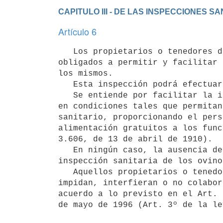
CAPITULO III - DE LAS INSPECCIONES 
Artículo 6
   Los propietarios o tenedores de ovinos, a cualquier título, están

obligados a permitir y facilitar 
los mismos.

   Esta inspección podrá efectuarse en cualquier época del año.

   Se entiende por facilitar la inspección, la presentación de los ovinos

en condiciones tales que permitan
sanitario, proporcionando el pers
alimentación gratuitos a los func
3.606, de 13 de abril de 1910).

   En ningún caso, la ausencia del propietario podrá impedir o demorar la

inspección sanitaria de los ovinos
   Aquellos propietarios o tenedores de ovinos, a cualquier título, que

impidan, interfieran o no colabor
acuerdo a lo previsto en el Art. 