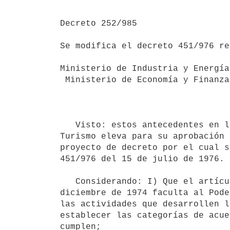
Decreto 252/985

Se modifica el decreto 451/976 re
Ministerio de Industria y Energía

 Ministerio de Economía y Finanzas.

                                         Montevideo, 26 de 
   Visto: estos antecedentes en los cuales la Dirección Nacional de

Turismo eleva para su aprobación 
proyecto de decreto por el cual s
451/976 del 15 de julio de 1976.

   Considerando: I) Que el artículo 12 del decreto ley 14.335 de 23 de

diciembre de 1974 faculta al Pode
las actividades que desarrollen l
establecer las categorías de acue
cumplen;
