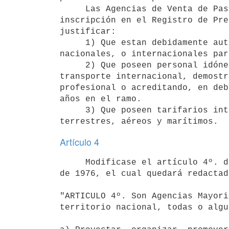
     Las Agencias de Venta de Pasajes y Turismo, para obtener la

inscripción en el Registro de Pre
justificar:

     1) Que estan debidamente autorizadas por los transportistas,

nacionales, o internacionales par
     2) Que poseen personal idóneo en la construcción de Tarifas de

transporte internacional, demostr
profesional o acreditando, en deb
años en el ramo.

     3) Que poseen tarifarios internacionales actualizados de transportes

Artículo 4
     Modificase el artículo 4º. del decreto 451/976 de 15 de julio

de 1976, el cual quedará redactad
"ARTICULO 4º. Son Agencias Mayori
territorio nacional, todas o algu