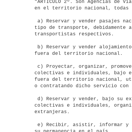
"ARTICULO 2º. Son Agencias de Via
en el territorio nacional, todas 
 a) Reservar y vender pasajes nacionales e internacionales en cualquier

tipo de transporte, debidamente a
transportistas respectivos.

 b) Reservar y vender alojamientos y demás servicios turísticos, dentro y

fuera del territorio nacional.

 c) Proyectar, organizar, promover y vender itinerarios y excursiones

colectivas e individuales, bajo e
fuera del territorio nacional, ut
o contratando dicho servicio con 
 d) Reservar y vender, bajo su exclusiva responsabilidad, excursiones

colectivas e individuales, organi
extranjeras.

 e) Recibir, asistir, informar y atender al turista extranjero, durante

su permanencia en el país.
