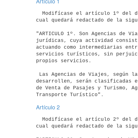
Artículo 1
  Modifícase el artículo 1º del decreto 451/976 de 15 de julio de 1976, el

cual quedará redactado de la sigu
"ARTICULO 1º. Son Agencias de Via
jurídicas, cuya actividad consist
actuando como intermediarias entr
servicios turísticos, sin perjuic
propios servicios.

 Las Agencias de Viajes, según las funciones y actividades que

desarrollen, serán clasificadas e
de Venta de Pasajes y Turismo, Ag
Artículo 2
  Modifícase el artículo 2º del decreto 451/976 de 15 de julio de 1976, el

cual quedará redactado de la sigu