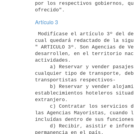
por los respectivos gobiernos, qu
Artículo 3
 Modifícase el artículo 3º del decreto 451/976 de 15 de julio de 1976, el

cual quedará redactado de la sigu
" ARTICULO 3º. Son Agencias de Ve
desarrollen, en el territorio nac
actividades.

     a) Reservar y vender pasajes nacionales e internacionales en

cualquier tipo de transporte, deb
transportistas respectivos-

     b) Reservar y vender alojamientos y demás servicios en

establecimientos hoteleros situad
extranjero.

     c) Contratar los servicios de las Agencias de Viajes y Turismo y de

las Agencias Mayoristas, cuando l
incluídas dentro de sus funciones
     d) Recibir, asistir e informar al turista extranjero durante su

permanencia en el país.
