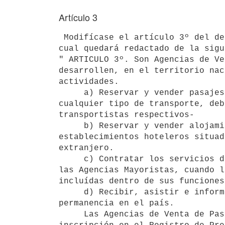
Artículo 3
 Modifícase el artículo 3º del decreto 451/976 de 15 de julio de 1976, el

cual quedará redactado de la sigu
" ARTICULO 3º. Son Agencias de Ve
desarrollen, en el territorio nac
actividades.

     a) Reservar y vender pasajes nacionales e internacionales en

cualquier tipo de transporte, deb
transportistas respectivos-

     b) Reservar y vender alojamientos y demás servicios en

establecimientos hoteleros situad
extranjero.

     c) Contratar los servicios de las Agencias de Viajes y Turismo y de

las Agencias Mayoristas, cuando l
incluídas dentro de sus funciones
     d) Recibir, asistir e informar al turista extranjero durante su

permanencia en el país.

     Las Agencias de Venta de Pasajes y Turismo, para obtener la
