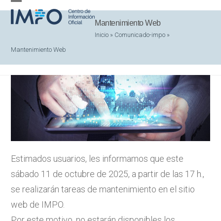
Skip
Open
Close
to
Mantenimiento Web
mobile
mobile
content
Inicio
»
Comunicado-impo
»
menu
menu
Mantenimiento Web
Estimados usuarios, les informamos que este
sábado 11 de octubre de 2025, a partir de las 17 h.,
se realizarán tareas de mantenimiento en el sitio
web de IMPO.
Por este motivo, no estarán disponibles los