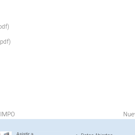
pdf)
pdf)
e IMPO
Nuev
next
post
Asistir a