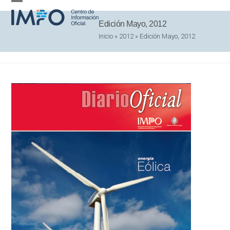
Skip
Open
Close
to
Edición Mayo, 2012
mobile
mobile
content
Inicio
»
2012
»
Edición Mayo, 2012
menu
menu